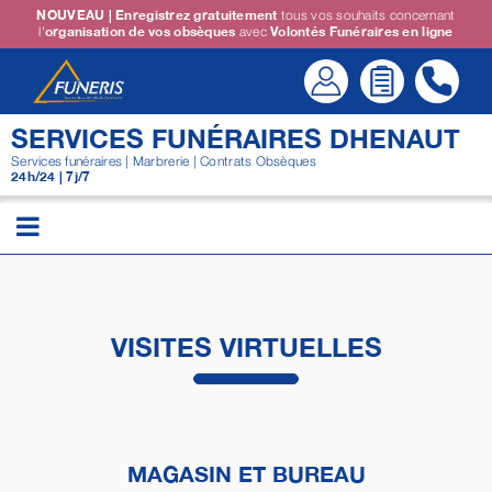
Passer
NOUVEAU | Enregistrez gratuitement
tous vos souhaits concernant
l'
organisation de vos obsèques
avec
Volontés Funéraires en ligne
au
contenu
SERVICES FUNÉRAIRES DHENAUT
Services funéraires | Marbrerie | Contrats Obsèques
24h/24 | 7j/7
VISITES VIRTUELLES
MAGASIN ET BUREAU