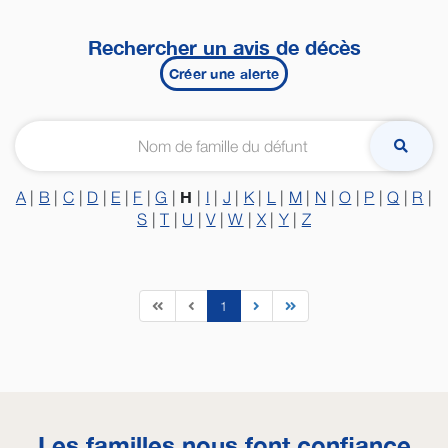
Rechercher un avis de décès
Créer une alerte
H
A
|
B
|
C
|
D
|
E
|
F
|
G
|
|
I
|
J
|
K
|
L
|
M
|
N
|
O
|
P
|
Q
|
R
|
S
|
T
|
U
|
V
|
W
|
X
|
Y
|
Z
1
Les familles nous font confiance