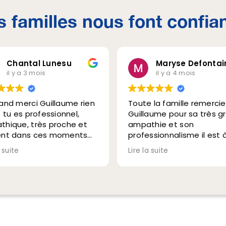
s familles nous font confia
Chantal Lunesu
Maryse Defontai
il y a 3 mois
il y a 4 mois
and merci Guillaume rien
Toute la famille remercie
e tu es professionnel,
Guillaume pour sa très g
hique, très proche et
ampathie et son
ent dans ces moments
professionnalisme il est 
oureux et en même
notre écoute et nous so
a suite
Lire la suite
 tes petites pointes
dans ce moment très
our discrètes ont fait du
douloureux
 Du début à la fin tout a
Grand merci Guillaume
arfait. Tu es entouré une
bonne équipe . Merci à
tal