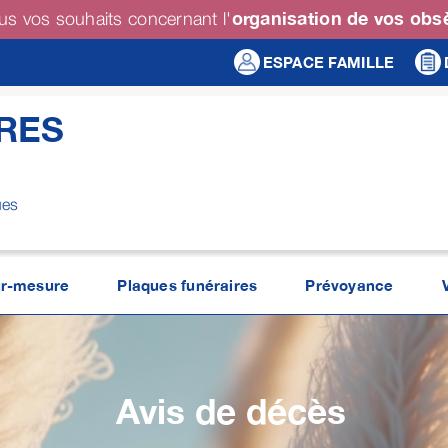
organisation de vos ob
us vos souhaits concernant l'
ESPACE FAMILLE
RES
ues
r-mesure
Plaques funéraires
Prévoyance
Avis de décès