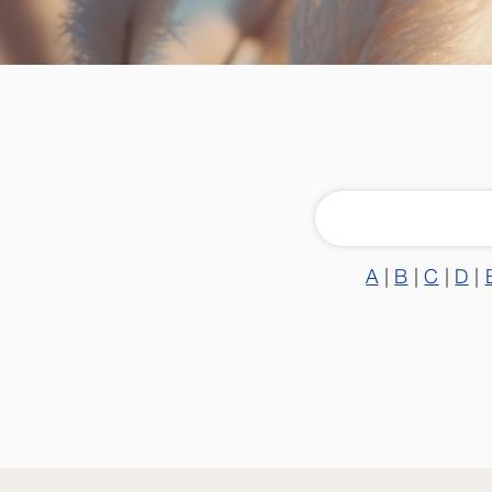
A
|
B
|
C
|
D
|