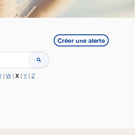
Créer une alerte
X
V
|
W
|
|
Y
|
Z