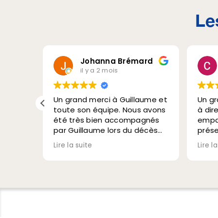
Le
au
Johanna Brémard
il y a 2 mois
Un grand merci à Guillaume et
Un gr
toute son équipe. Nous avons
à dir
été très bien accompagnés
empat
par Guillaume lors du décès
prés
de ma mamie, Mme Ast.
doul
Lire la suite
Lire l
Guillaume fait preuve de
temps
beaucoup de bienveillance,
d’hum
d'empathie mais surtout d'un
bien.
professionnalisme incroyable.
été p
Il sait se rendre disponible en
très 
ves a
toutes circonstances, et
tous.
donner de très bons conseil.
Chan