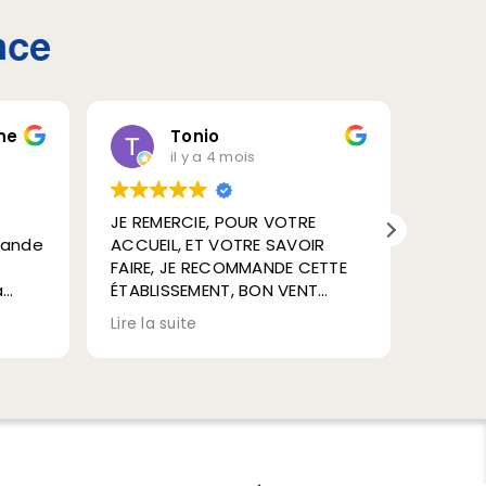
nce
ne
Tonio
il y a 4 mois
JE REMERCIE, POUR VOTRE
Merci 
rande
ACCUEIL, ET VOTRE SAVOIR
son éq
FAIRE, JE RECOMMANDE CETTE
des o
à
ÉTABLISSEMENT, BON VENT
cette sema
utient
POUR LA SUITE, AMICALEMENT
mon be
Lire la suite
Lire la 
MR FERNANDES ANTONIO, DES
du te
LANDES
Equipe
MERCI 👌
recom
vous 
jusqu'
avez d
Guilla