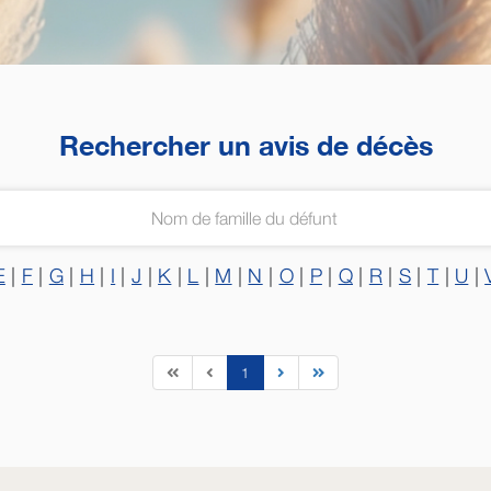
Rechercher un avis de décès
E
|
F
|
G
|
H
|
I
|
J
|
K
|
L
|
M
|
N
|
O
|
P
|
Q
|
R
|
S
|
T
|
U
|
1