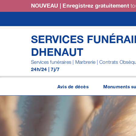
Passer
NOUVEAU | Enregistrez gratuitement
to
au
contenu
SERVICES FUNÉRAI
DHENAUT
Services funéraires | Marbrerie | Contrats Obsèq
24h/24 | 7j/7
Avis de décès
Monuments su