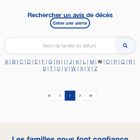
Rechercher un avis de décès
Créer une alerte
N
A
|
B
|
C
|
D
|
E
|
F
|
G
|
H
|
I
|
J
|
K
|
L
|
M
|
|
O
|
P
|
Q
|
R
|
S
|
T
|
U
|
V
|
W
|
X
|
Y
|
Z
1
Les familles nous font confiance