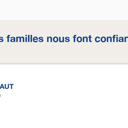
s familles nous font confia
NAUT
s