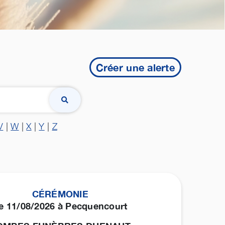
Créer une alerte
V
|
W
|
X
|
Y
|
Z
CÉRÉMONIE
e 11/08/2026 à Pecquencourt