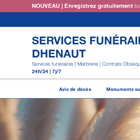
Passer
NOUVEAU | Enregistrez gratuitement
to
au
contenu
SERVICES FUNÉRAI
DHENAUT
Services funéraires | Marbrerie | Contrats Obsèq
24h/24 | 7j/7
Avis de décès
Monuments su