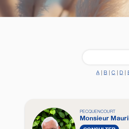
A
|
B
|
C
|
D
|
PECQUENCOURT
Monsieur Maur