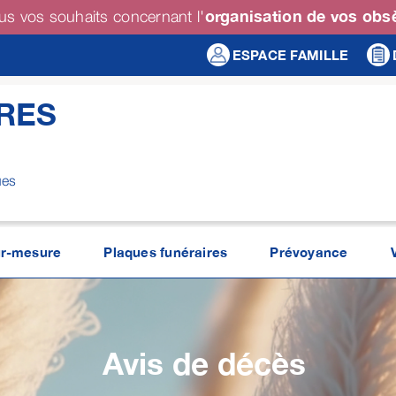
organisation de vos ob
us vos souhaits concernant l'
ESPACE FAMILLE
RES
ues
r-mesure
Plaques funéraires
Prévoyance
Avis de décès