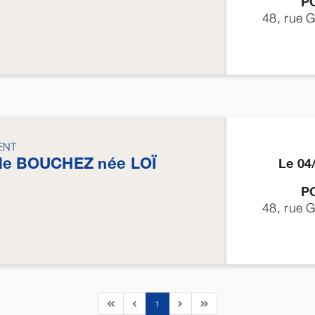
P
48, rue 
ENT
le
BOUCHEZ
née
LOÏ
Le 04
P
48, rue 
1