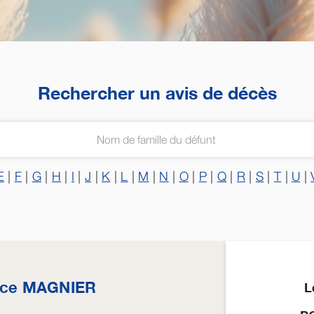
Rechercher un avis de décès
E
|
F
|
G
|
H
|
I
|
J
|
K
|
L
|
M
|
N
|
O
|
P
|
Q
|
R
|
S
|
T
|
U
|
ice
MAGNIER
L