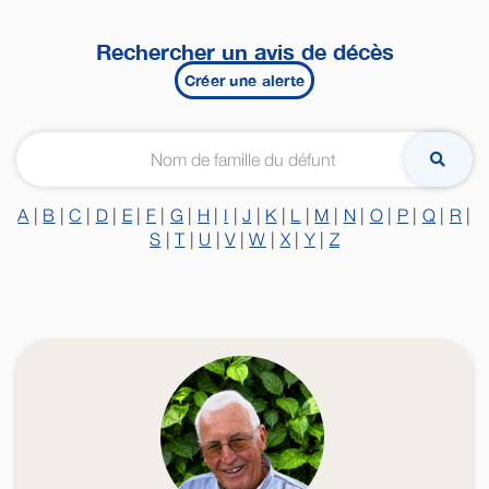
Rechercher un avis de décès
Créer une alerte
A
|
B
|
C
|
D
|
E
|
F
|
G
|
H
|
I
|
J
|
K
|
L
|
M
|
N
|
O
|
P
|
Q
|
R
|
S
|
T
|
U
|
V
|
W
|
X
|
Y
|
Z