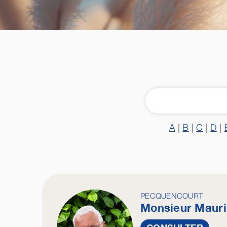
A
|
B
|
C
|
D
|
PECQUENCOURT
Monsieur Maur