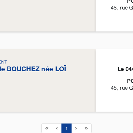
P
48, rue 
ENT
le
BOUCHEZ
née
LOÏ
Le 04
P
48, rue 
1