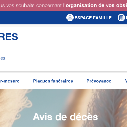
organisation de vos ob
us vos souhaits concernant l'
ESPACE FAMILLE
RES
ues
r-mesure
Plaques funéraires
Prévoyance
Avis de décès