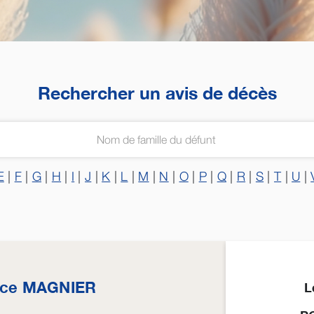
Rechercher un avis de décès
E
|
F
|
G
|
H
|
I
|
J
|
K
|
L
|
M
|
N
|
O
|
P
|
Q
|
R
|
S
|
T
|
U
|
ice
MAGNIER
L