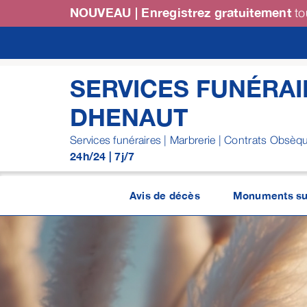
Passer
NOUVEAU | Enregistrez gratuitement
to
au
contenu
SERVICES FUNÉRAI
DHENAUT
Services funéraires | Marbrerie | Contrats Obsèq
24h/24 | 7j/7
Avis de décès
Monuments su