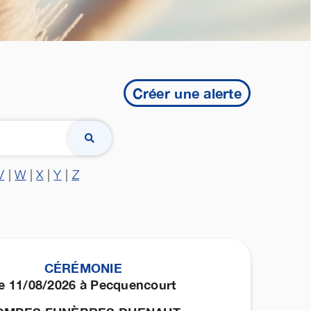
Créer une alerte
V
|
W
|
X
|
Y
|
Z
CÉRÉMONIE
e 11/08/2026 à Pecquencourt