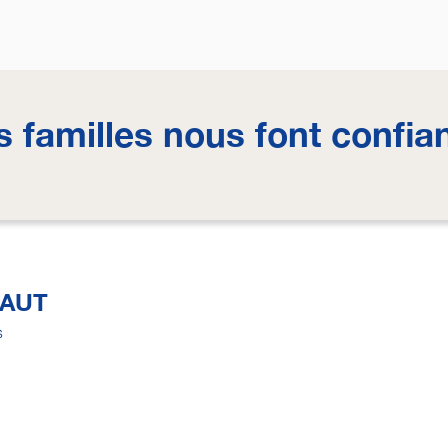
s familles nous font confia
NAUT
s