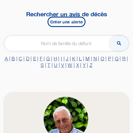
Rechercher un avis de décès
Créer une alerte
A
|
B
|
C
|
D
|
E
|
F
|
G
|
H
|
I
|
J
|
K
|
L
|
M
|
N
|
O
|
P
|
Q
|
R
|
S
|
T
|
U
|
V
|
W
|
X
|
Y
|
Z