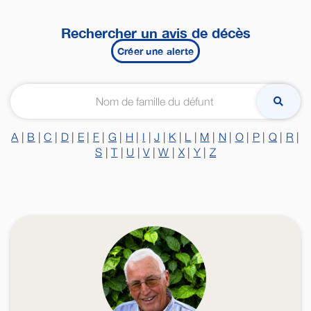
Rechercher un avis de décès
Créer une alerte
A
|
B
|
C
|
D
|
E
|
F
|
G
|
H
|
I
|
J
|
K
|
L
|
M
|
N
|
O
|
P
|
Q
|
R
|
S
|
T
|
U
|
V
|
W
|
X
|
Y
|
Z