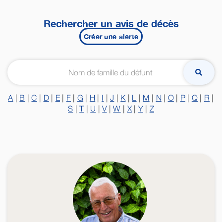
Rechercher un avis de décès
Créer une alerte
A
|
B
|
C
|
D
|
E
|
F
|
G
|
H
|
I
|
J
|
K
|
L
|
M
|
N
|
O
|
P
|
Q
|
R
|
S
|
T
|
U
|
V
|
W
|
X
|
Y
|
Z