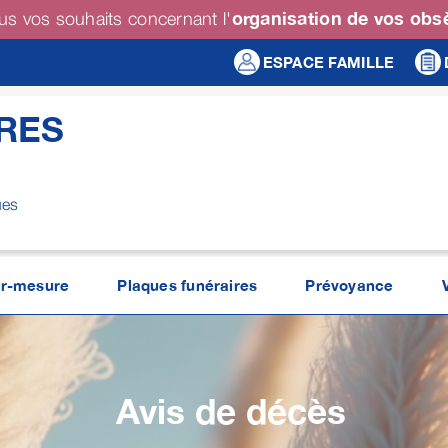
organisation de vos ob
us vos souhaits concernant l'
ESPACE FAMILLE
RES
ues
r-mesure
Plaques funéraires
Prévoyance
Avis de décès