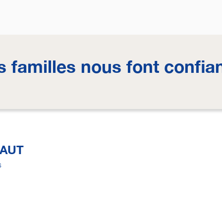
s familles nous font confia
NAUT
s