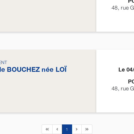
P
48, rue 
ENT
le
BOUCHEZ
née
LOÏ
Le 04
P
48, rue 
1