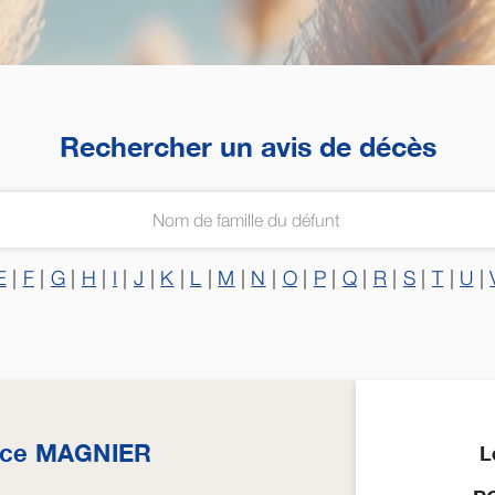
Rechercher un avis de décès
E
|
F
|
G
|
H
|
I
|
J
|
K
|
L
|
M
|
N
|
O
|
P
|
Q
|
R
|
S
|
T
|
U
|
ice
MAGNIER
L