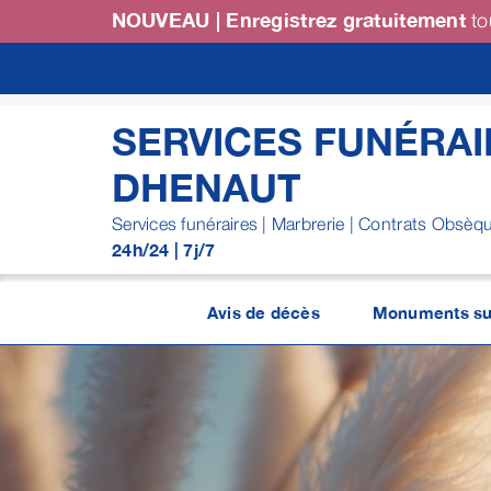
Passer
NOUVEAU | Enregistrez gratuitement
to
au
contenu
SERVICES FUNÉRAI
DHENAUT
Services funéraires | Marbrerie | Contrats Obsèq
24h/24 | 7j/7
Avis de décès
Monuments su