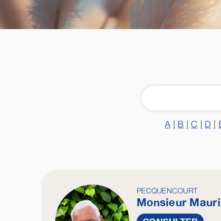
A
|
B
|
C
|
D
|
PECQUENCOURT
Monsieur Maur