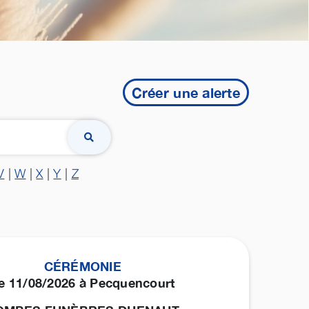
Créer une alerte
V
|
W
|
X
|
Y
|
Z
CÉRÉMONIE
e 11/08/2026 à Pecquencourt