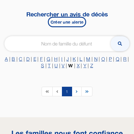
Rechercher un avis de décès
Créer une alerte
A
|
B
|
C
|
D
|
E
|
F
|
G
|
H
|
I
|
J
|
K
|
L
|
M
|
N
|
O
|
P
|
Q
|
R
|
W
S
|
T
|
U
|
V
|
|
X
|
Y
|
Z
1
Les familles nous font confiance